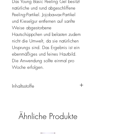
Das Young Basic Peeling Gel besitzt 
natürliche und rund abgeschliffene 
Peeling-Partikel. Jojobawax-Partikel 
und Kieselgur entfernen auf sanfte 
Weise abgestorbene 
Hautschüppchen und belasten zudem 
nicht die Umwelt, da sie natürlichen
Ursprungs sind. Das Ergebnis ist ein 
ebenmäßiges und feines Hautbild. 
Die Anwendung sollte einmal pro 
Woche erfolgen. 
Inhaltsstoffe
Aqua, Sodium Laureth Sulfate, 
Hydrogenated Jojoba Wax, Solum 
Diatomeae, Sodium Chloride, Laureth-2 
Ähnliche Produkte
Xanthan Gum, Hamamelis Virginiana 
Leaf Water, Laurdimonium 
Hydroxypropyl Hydrolyzed Wheat 